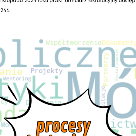
listopada 2024 roku przez formularz rekrutacyjny dostęp
246.