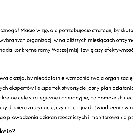
cznego? Macie wizję, ale potrzebujecie strategii, by skut
5 wybranych organizacji w najbliższych miesiącach otrz
a nada konkretne ramy Waszej misji i zwiększy efektywnoś
wa okazja, by nieodpłatnie wzmocnić swoją organizację i
h ekspertów i ekspertek stworzycie jasny plan działania
 konkretne cele strategiczne i operacyjne, co pomoże sku
, czy dopiero zaczynacie, czy macie już doświadczenie w 
go prowadzenia działań rzeczniczych i monitorowania pol
kcie?