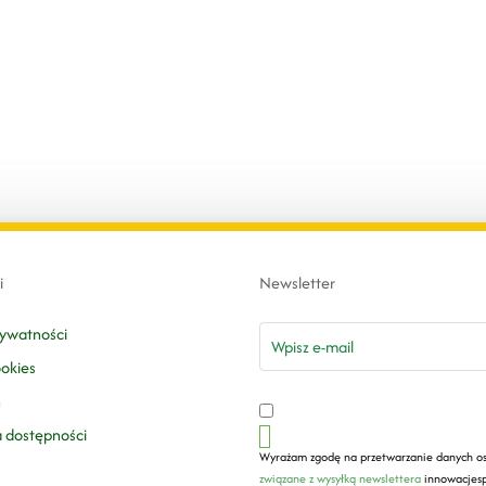
i
Newsletter
email
rywatności
ookies
n
a dostępności
Wyrażam zgodę na przetwarzanie danych o
związane z wysyłką newslettera
innowacjesp