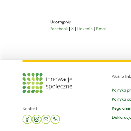
Udostępnij:
Facebook
|
X
|
LinkedIn
|
E-mail
Ważne link
Polityka p
Polityka c
Regulami
Kontakt
Deklaracj
facebook
instagram
mail
phone