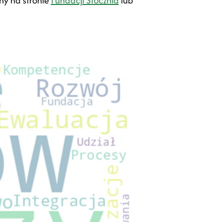
ny na stronie
Fundacji Stocznia
lub