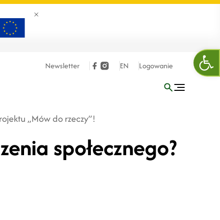
Zamknij banner
Otw
Newsletter
EN
Logowanie
rojektu „Mów do rzeczy”!
czenia społecznego?