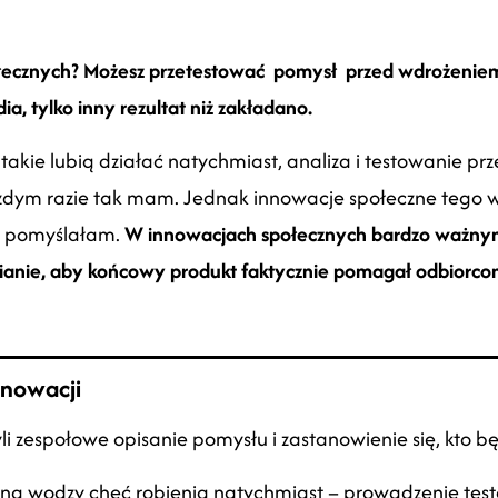
ołecznych? Możesz przetestować pomysł przed
wdrożeniem
ia, tylko inny rezultat niż zakładano.
ie lubią działać natychmiast, analiza i testowanie prz
ażdym razie tak mam. Jednak innowacje społeczne tego w
ak pomyślałam.
W innowacjach społecznych bardzo ważnym
ianie, aby końcowy produkt faktycznie pomagał odbiorco
nowacji
li zespołowe opisanie pomysłu i zastanowienie się, kto b
yma na wodzy chęć robienia natychmiast – prowadzenie te