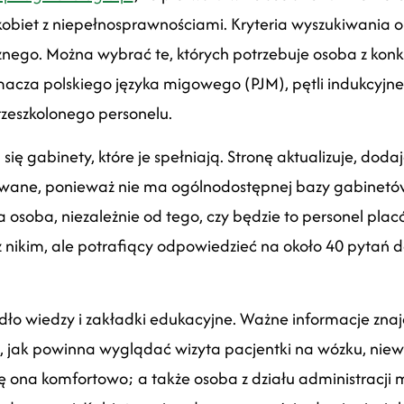
kobiet z niepełnosprawnościami. Kryteria wyszukiwania
nego. Można wybrać te, których potrzebuje osoba z kon
acza polskiego języka migowego (PJM), pętli indukcyjnej,
przeszkolonego personelu.
ię gabinety, które je spełniają. Stronę aktualizuje, doda
rowane, ponieważ nie ma ogólnodostępnej bazy gabinetów
osoba, niezależnie od tego, czy będzie to personel plac
y z nikim, ale potrafiący odpowiedzieć na około 40 pytań
dło wiedzy i zakładki edukacyjne. Ważne informacje znajd
, jak powinna wyglądać wizyta pacjentki na wózku, niew
ę ona komfortowo; a także osoba z działu administracji 