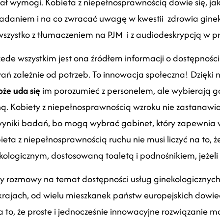
iał wymogi. Kobieta z niepełnosprawnością dowie się, j
badaniem i na co zwracać uwagę w kwestii zdrowia gineko
, wszystko z tłumaczeniem na PJM i z audiodeskrypcją w 
zede wszystkim jest ona źródłem informacji o dostępnośc
ań zależnie od potrzeb. To innowacja społeczna! Dzięki 
że uda się
im porozumieć z personelem, ale wybierają ga
ną. Kobiety z niepełnosprawnością wzroku nie zastanawiaj
wyniki badań, bo mogą wybrać gabinet, który zapewnia w
eta z niepełnosprawnością ruchu nie musi liczyć na to, ż
ologicznym, dostosowaną toaletą i podnośnikiem, jeżeli 
 rozmowy na temat dostępności usług ginekologicznych 
rajach, od wielu mieszkanek państw europejskich dowied
za to, że proste i jednocześnie innowacyjne rozwiązanie