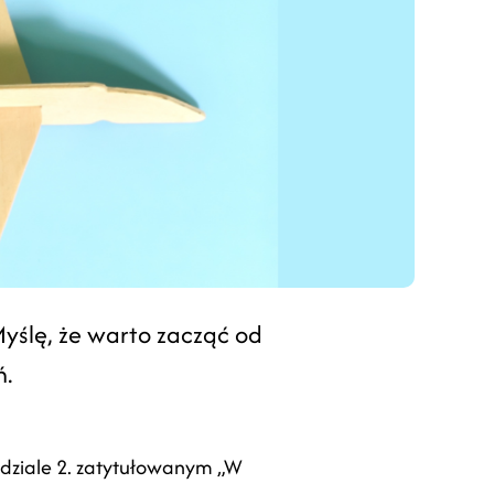
yślę, że warto zacząć od
ń.
zdziale 2. zatytułowanym „W