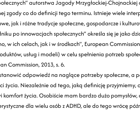
społecznych” autorstwa Jagody Mrzygłockiej-Chojnackiej 
 zgody co do definicji tego terminu. Istnieje wiele interp
e, jak i różne tradycje społeczne, gospodarcze i kultur
iku po innowacjach społecznych” określa się je jako dzia
 w ich celach, jak i w środkach”, European Commission, 20
uktów, usług i modeli) w celu spełnienia potrzeb społec
an Commission, 2013, s. 6.
stanowić odpowiedź na naglące potrzeby społeczne, a
życia. Niezależnie od tego, jaką definicję przyjmiemy, c
i komfort życia. Osobiście mam bardzo dużo pomysłów, a
rystyczne dla wielu osób z ADHD, ale do tego wrócę późn