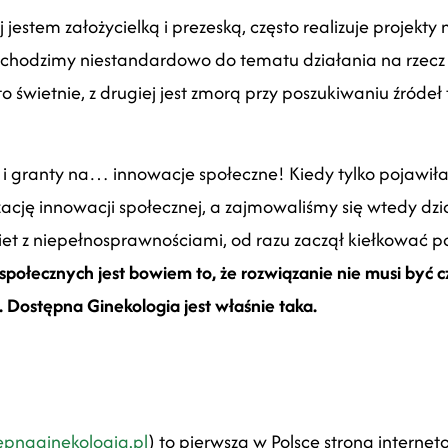
estem założycielką i prezeską, często realizuje projekty 
chodzimy niestandardowo do tematu działania na rzecz 
 to świetnie, z drugiej jest zmorą przy poszukiwaniu źróde
 granty na… innowacje społeczne! Kiedy tylko pojawiła 
zację innowacji społecznej, a zajmowaliśmy się wtedy d
iet z niepełnosprawnościami, od razu zaczął kiełkować p
ołecznych jest bowiem to, że rozwiązanie nie musi być 
b. Dostępna Ginekologia jest właśnie taka.
pnaginekologia.pl
) to pierwsza w Polsce strona intern