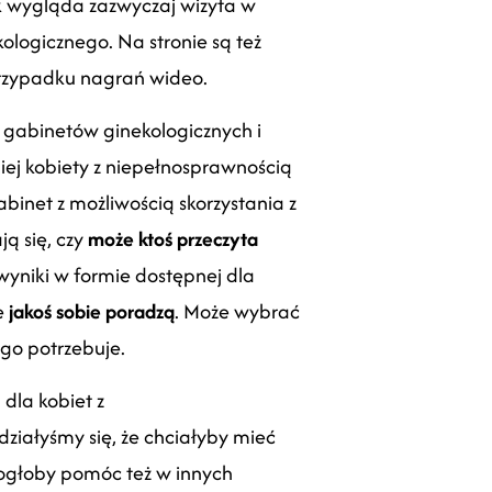
ak wygląda zazwyczaj wizyta w
logicznego. Na stronie są też
przypadku nagrań wideo.
i gabinetów ginekologicznych i
niej kobiety z niepełnosprawnością
binet z możliwością skorzystania z
ą się, czy
może ktoś przeczyta
yniki w formie dostępnej dla
e
jakoś sobie poradzą
. Może wybrać
go potrzebuje.
dla kobiet z
ziałyśmy się, że chciałyby mieć
 mogłoby pomóc też w innych