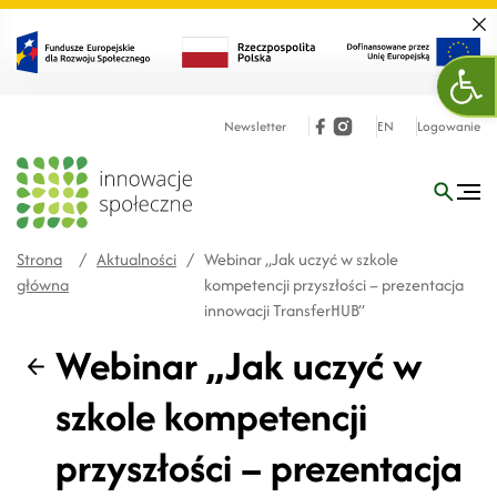
Zamk
Otw
Newsletter
EN
Logowanie
Strona
/
Aktualności
/
Webinar „Jak uczyć w szkole
główna
kompetencji przyszłości – prezentacja
innowacji TransferHUB”
Webinar „Jak uczyć w
Wstecz
szkole kompetencji
przyszłości – prezentacja