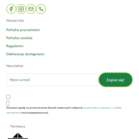
facebook
instagram
mail
phone
Ważne linki
Polityka prywatności
Polityka cookies
Regulamin
Deklaracja dostępności
Newsletter
email
Zapisz się!
Wyrażam zgodę na przetwarzanie danych osobowych wyłącznie
na potrzeby związane z wysyłką
newslettera
innowacjespoleczne.pl
Partnerzy