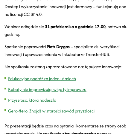
Dostęp i wykorzystanie innowacji jest darmowy – funkcjonują one
na licencji CC BY 4.0.
Webinar odbędzie się
31 października o godzinie 17:00
, potrwa ok.
godzinę.
Spotkanie poprowadzi
Piotr Drygas
– specjalista ds. weryfikacji
innowacji i upowszechniania w Inkubatorze TransferHUB.
Na spotkaniu zostaną zaprezentowane następujące innowacje:
Edukacyjna podróż za jeden uśmiech
Roboty nie improwizują, więc ty improwizuj
Przyszłość, która nadeszła
Gero-Hero. Znajdź w starości zawód przyszłości
Po prezentacji będzie czas na pytania i komentarze ze strony osób
uczestniczących. Na spotkanie
obowiązują zapisy
poprzez