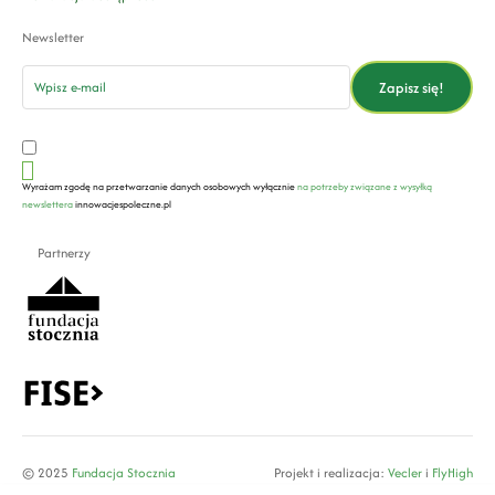
Newsletter
email
Zapisz się!
Wyrażam zgodę na przetwarzanie danych osobowych wyłącznie
na potrzeby związane z wysyłką
newslettera
innowacjespoleczne.pl
Partnerzy
© 2025
Fundacja Stocznia
Projekt i realizacja:
Vecler
i
FlyHigh