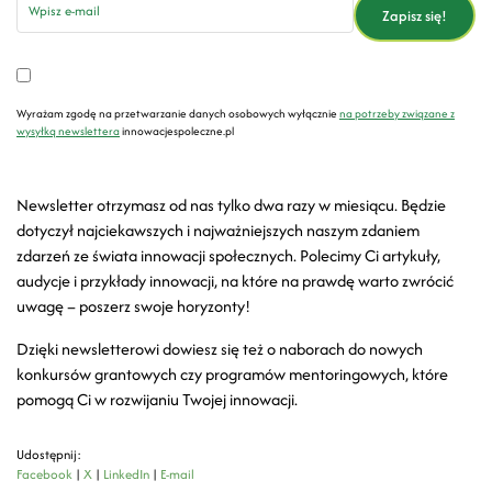
Zapisz się!
Wyrażam zgodę na przetwarzanie danych osobowych wyłącznie
na potrzeby związane z
wysyłką newslettera
innowacjespoleczne.pl
Newsletter otrzymasz od nas tylko dwa razy w miesiącu. Będzie
dotyczył najciekawszych i najważniejszych naszym zdaniem
zdarzeń ze świata innowacji społecznych. Polecimy Ci artykuły,
audycje i przykłady innowacji, na które na prawdę warto zwrócić
uwagę – poszerz swoje horyzonty!
Dzięki newsletterowi dowiesz się też o naborach do nowych
konkursów grantowych czy programów mentoringowych, które
pomogą Ci w rozwijaniu Twojej innowacji.
Udostępnij:
Facebook
|
X
|
LinkedIn
|
E-mail