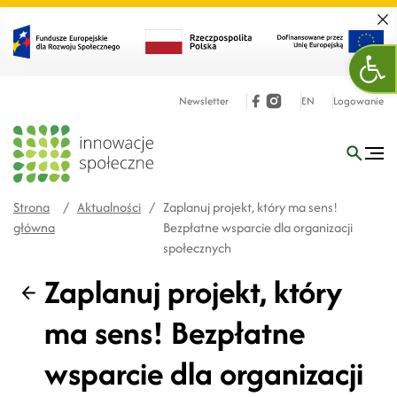
Zamk
Otw
Newsletter
EN
Logowanie
Strona
/
Aktualności
/
Zaplanuj projekt, który ma sens!
główna
Bezpłatne wsparcie dla organizacji
społecznych
Zaplanuj projekt, który
Wstecz
ma sens! Bezpłatne
wsparcie dla organizacji