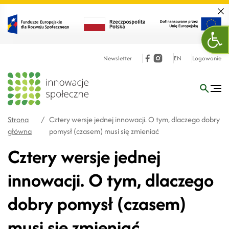
Zamk
Otw
Newsletter
EN
Logowanie
Strona
/
Cztery wersje jednej innowacji. O tym, dlaczego dobry
główna
pomysł (czasem) musi się zmieniać
Cztery wersje jednej
innowacji. O tym, dlaczego
dobry pomysł (czasem)
musi się zmieniać