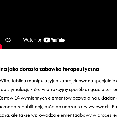
jna jako dorosła zabawka terapeutyczna
ita, tablica manipulacyjna zaprojektowana specjalnie d
 do stymulacji, które w atrakcyjny sposób angażuje senio
Zestaw 14 wymiennych elementów pozwala na układanie
pomaga rehabilitację osób po udarach czy wylewach. BaW
tyczną, ale także wprowadza element zabawy w proces lecz