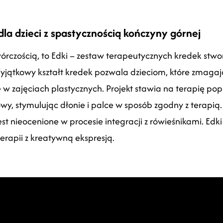
dla dzieci z spastycznością kończyny górnej
wórczością, to Edki – zestaw terapeutycznych kredek stwor
yjątkowy kształt kredek pozwala dzieciom, które zmagaj
e w zajęciach plastycznych. Projekt stawia na terapię pop
, stymulując dłonie i palce w sposób zgodny z terapią.
est nieocenione w procesie integracji z rówieśnikami. Edk
erapii z kreatywną ekspresją.