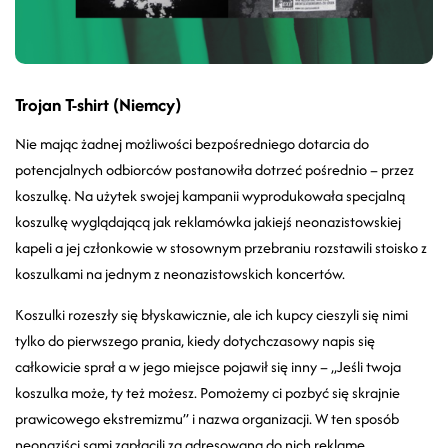
Trojan T-shirt (Niemcy)
Nie mając żadnej możliwości bezpośredniego dotarcia do
potencjalnych odbiorców postanowiła dotrzeć pośrednio – przez
koszulkę. Na użytek swojej kampanii wyprodukowała specjalną
koszulkę wyglądającą jak reklamówka jakiejś neonazistowskiej
kapeli a jej członkowie w stosownym przebraniu rozstawili stoisko z
koszulkami na jednym z neonazistowskich koncertów.
Koszulki rozeszły się błyskawicznie, ale ich kupcy cieszyli się nimi
tylko do pierwszego prania, kiedy dotychczasowy napis się
całkowicie sprał a w jego miejsce pojawił się inny – „Jeśli twoja
koszulka może, ty też możesz. Pomożemy ci pozbyć się skrajnie
prawicowego ekstremizmu” i nazwa organizacji. W ten sposób
neonaziści sami zapłacili za adresowaną do nich reklamę