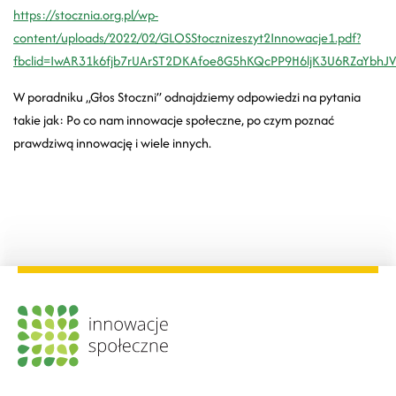
https://stocznia.org.pl/wp-
content/uploads/2022/02/GLOSStocznizeszyt2Innowacje1.pdf?
fbclid=IwAR31k6fjb7rUArST2DKAfoe8G5hKQcPP9H6ljK3U6RZaYbh
W poradniku ,,Głos Stoczni” odnajdziemy odpowiedzi na pytania
takie jak: Po co nam innowacje społeczne, po czym poznać
prawdziwą innowację i wiele innych.