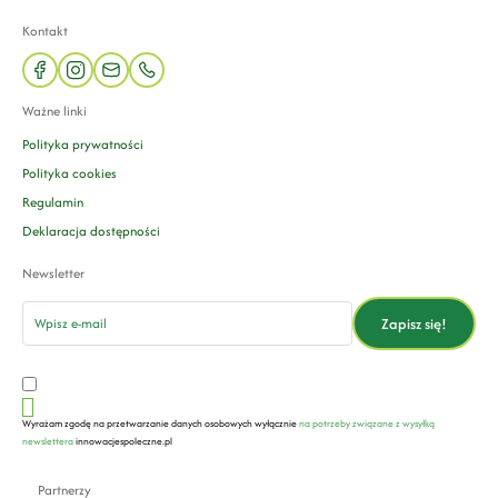
Kontakt
facebook
instagram
mail
phone
Ważne linki
Polityka prywatności
Polityka cookies
Regulamin
Deklaracja dostępności
Newsletter
email
Zapisz się!
Wyrażam zgodę na przetwarzanie danych osobowych wyłącznie
na potrzeby związane z wysyłką
newslettera
innowacjespoleczne.pl
Partnerzy