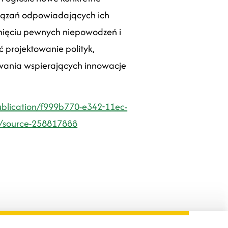
iązań odpowiadających ich
nięciu pewnych niepowodzeń i
 projektowanie polityk,
wania wspierających innowacje
publication/f999b770-e342-11ec-
/source-258817888