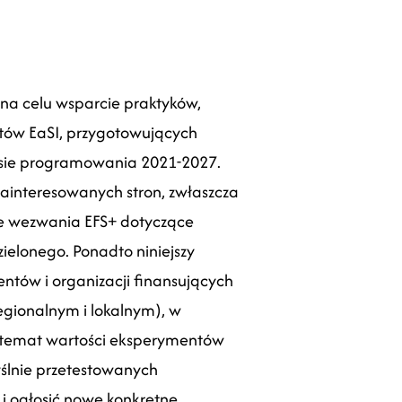
na celu wsparcie praktyków,
któw EaSI, przygotowujących
sie programowania 2021-2027.
zainteresowanych stron, zwłaszcza
ne wezwania EFS+ dotyczące
zielonego.
Ponadto niniejszy
tów i organizacji finansujących
egionalnym i lokalnym), w
na temat wartości eksperymentów
ślnie przetestowanych
i ogłosić nowe konkretne