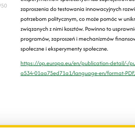
950
zaproszenia do testowania innowacyjnych rozw
potrzebom politycznym, co może pomóc w unik
związanych z nimi kosztów.
Powinno to usprawnić
programów, zaproszeń i mechanizmów finanso
społeczne i eksperymenty społeczne.
https://op.europa.eu/en/publication-detail/-/
a534-01aa75ed71a1/language-en/format-PDF