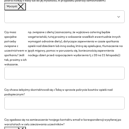
podróż koleją II klasy lub do jej wysokości, w przypadku podróży samochodem)
Wyczyść
Czy masz
np. związane z dietą (zaznaczamy, że wyjściowo catering będzie
specjalne
wegetariański, tutaj prosimy o wskazanie wszelkich ewentualnie innych
potrzeby
wymagań odnośnie diety), dotyczące zapewnienia w czasie spotkania
związane z
opieki nad dzieckiem lub inną osobą, którą się opiekujesz, tłumaczenie na
uczestnictwem w
język migowy, pomoc w poruszaniu się, koniecznością zapewnienia
spotkaniu? Jeśli
noclegu dzień przed rozpoczęciem wydarzenia tj. z 20 na 21 listopada))
tak, prosimy o ich
wskazanie.
Czy chcesz żebyśmy skontaktowali się z Tobą w sprawie pokrycia kosztów opieki nad
podopiecznym?
Czy zgadzasz się na zamieszczenie twojego kontaktu email w korespondencji wysyłanej po
warsztatach w celu zsieciowania uczestników?