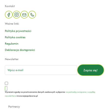
Kontakt
facebook
instagram
mail
phone
Ważne linki
Polityka prywatności
Polityka cookies
Regulamin
Deklaracja dostępności
Newsletter
email
Zapisz się!
Wyrażam zgodę na przetwarzanie danych osobowych wyłącznie
na potrzeby związane z wysyłką
newslettera
innowacjespoleczne.pl
Partnerzy