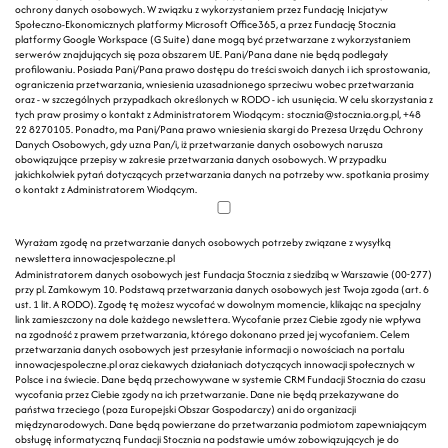
ochrony danych osobowych. W związku z wykorzystaniem przez Fundację Inicjatyw
Społeczno-Ekonomicznych platformy Microsoft Office365, a przez Fundację Stocznia
platformy Google Workspace (G Suite) dane mogą być przetwarzane z wykorzystaniem
serwerów znajdujących się poza obszarem UE. Pani/Pana dane nie będą podlegały
profilowaniu. Posiada Pani/Pana prawo dostępu do treści swoich danych i ich sprostowania,
ograniczenia przetwarzania, wniesienia uzasadnionego sprzeciwu wobec przetwarzania
oraz - w szczególnych przypadkach określonych w RODO - ich usunięcia. W celu skorzystania z
tych praw prosimy o kontakt z Administratorem Wiodącym: stocznia@stocznia.org.pl, +48
22 8270105. Ponadto, ma Pani/Pana prawo wniesienia skargi do Prezesa Urzędu Ochrony
Danych Osobowych, gdy uzna Pan/i, iż przetwarzanie danych osobowych narusza
obowiązujące przepisy w zakresie przetwarzania danych osobowych. W przypadku
jakichkolwiek pytań dotyczących przetwarzania danych na potrzeby ww. spotkania prosimy
o kontakt z Administratorem Wiodącym.
Wyrażam zgodę na przetwarzanie danych osobowych potrzeby związane z wysyłką
newslettera innowacjespoleczne.pl
Administratorem danych osobowych jest Fundacja Stocznia z siedzibą w Warszawie (00-277)
przy pl. Zamkowym 10. Podstawą przetwarzania danych osobowych jest Twoja zgoda (art. 6
ust. 1 lit. A RODO). Zgodę tę możesz wycofać w dowolnym momencie, klikając na specjalny
link zamieszczony na dole każdego newslettera. Wycofanie przez Ciebie zgody nie wpływa
na zgodność z prawem przetwarzania, którego dokonano przed jej wycofaniem. Celem
przetwarzania danych osobowych jest przesyłanie informacji o nowościach na portalu
innowacjespoleczne.pl oraz ciekawych działaniach dotyczących innowacji społecznych w
Polsce i na świecie. Dane będą przechowywane w systemie CRM Fundacji Stocznia do czasu
wycofania przez Ciebie zgody na ich przetwarzanie. Dane nie będą przekazywane do
państwa trzeciego (poza Europejski Obszar Gospodarczy) ani do organizacji
międzynarodowych. Dane będą powierzane do przetwarzania podmiotom zapewniającym
obsługę informatyczną Fundacji Stocznia na podstawie umów zobowiązujących je do