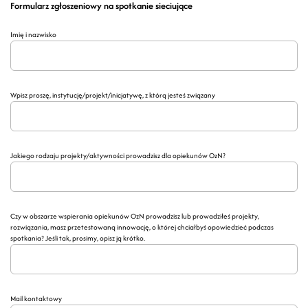
Formularz zgłoszeniowy na spotkanie sieciujące
Imię i nazwisko
Wpisz proszę, instytucję/projekt/inicjatywę, z którą jesteś związany
Jakiego rodzaju projekty/aktywności prowadzisz dla opiekunów OzN?
Czy w obszarze wspierania opiekunów OzN prowadzisz lub prowadziłeś projekty,
rozwiązania, masz przetestowaną innowację, o której chciałbyś opowiedzieć podczas
spotkania? Jeśli tak, prosimy, opisz ją krótko.
Mail kontaktowy