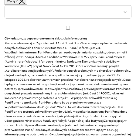
Wyczyść
Oświadczam, że zapoznałem/am się z klauzulą informacyjną
Klauzula informacyjna Zgodnie z art. 13 ust. 1 i ust. 2 ogólnego rozporządzenia o ochronie
danych osobowych z dnia 27 kwietnia 2016 r. (RODO) informujemy, iż:
Współadministratorami Pani/Pana danych osobowych (imienia, nazwiska, adresu e-mail i
afiliacji) jest Fundacja Stocznia z siedzibą w Warszawie (00-277) przy Placu Zamkowym 10
(Administrator Wiodący) i Fundacja Inicjatyw Społeczno-Ekonomicznych z siedzibą w
Warszawie (00-042) przy ul. Nowy Świat 49 lok. 201, które wspólnie realizują projekt
„Katalizator innowacji społecznych”. Podanie danych osobowych ma charakter dobrowolny,
ale jest niezbędne, by uczestniczyć w spotkaniu sieciującym , odbywającym się 21 i 22
listopada 2023, realizowanym w ramach projektu "Katalizator innowacji społecznych". Dane
będą przetwarzane w celu organizacji, ewaluacji spotkania oraz udokumentowania go na
potrzeby sprawozdawczości i możliwej kontroli. Podstawą prawną przetwarzania Pani/Pana
danych jest prawnie uzasadniony interes Administratora (art. 6 ust 1f RODO), jakim jest
konieczność prawidłowego rozliczenia projektu. W przypadku zakwalifikowania się
Pani/Pana na spotkanie, Pani/Pana dane będą przechowywane przez
Współadministratorów do 31 grudnia 2028 r., to jest do czasu rozliczenia projektu. Jeśli
Pani/Pan nie zostanie zakwalifikowany do udziału w spotkaniu, usuniemy Pani/Pana dane
niezwłocznie po zakończeniu rekrutacji, nie później niż w ciągu 30 dni. Dane mogą być
udostępnione Ministerstwu Funduszy i Polityki Regionalnej jako Instytucji Zarządzającej, w
ramach kontroli prawidłowości realizacji projektu. Administratorzy mogą powierzyć
przetwarzanie Pana/Pani danych osobowych podmiotom zapewniającym obsługę
informatyczną na podstawie umów zobowiązujących je do zagwarantowania odpowiedniej