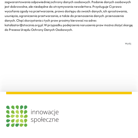
zagwarantowania odpowiedniej ochrony danych osobowych. Podanie danych osobowych
jest dobrowolne, ale niezbędne do otrzymywania newslettera. Przysługuje Ci prawo
wycofania zgody na przetwarzanie, prawo dostępu do swoich danych, ich sprostowania,
usunięcia, ograniczenia przetwarzania, a także do przenoszenia danych. przenoszenia
danych. Chęć skorzystania z tych praw prosimy kierować na adres
katalizator@stocznia.org.pl. W przypadku podejrzenia naruszenia praw można złożyć skargę
do Prezesa Urzędu Ochrony Danych Osobowych.
Wyślij