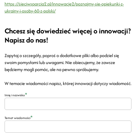
https://sieciwsparcia2.pl/innowacje2/poznajmy-sie-opiekunki-z-
ukrainy-i-osoby-60-z-polski/
Chcesz się dowiedzieć więcej o innowacji?
Napisz do nas!
Zapytaj o szczegóły, poproś o dodatkowe pliki albo podziel się
swoim pomysłami lub uwagami. Nie obiecujemy, że zawsze
będziemy mogli pomóc, ale na pewno spróbujemy.
W temacie wiadomości napisz, której innowacji dotyczy wiadomość.
*
Imię i nazwisko
*
Temat wiadomości