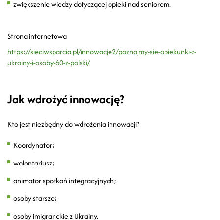
zwiększenie wiedzy dotyczącej opieki nad seniorem.
Strona internetowa
https://sieciwsparcia.pl/innowacje2/poznajmy-sie-opiekunki-z-
ukrainy-i-osoby-60-z-polski/
Jak wdrożyć innowację?
Kto jest niezbędny do wdrożenia innowacji?
Koordynator;
wolontariusz;
animator spotkań integracyjnych;
osoby starsze;
osoby imigranckie z Ukrainy.