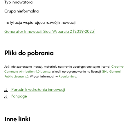
Typ innowatora
Grupa nieformalna
Instytucja wspierająca rozwój innowacji
Generator Innowacji. Sieci Wsparcia 2 [2019-2023]
Pliki do pobrania
Jeśli nie zaznaczono inaczej, materiały na stronie udostępniane są na licencji
Creative
Commons Attribution 4.0 License,
a kod i oprogramowanie na licencji
GNU General
Public License v.3
.
Więcej informacji w
Regulaminie
.
Poradnik wdrożenia innowacji
Fanpage
Inne linki