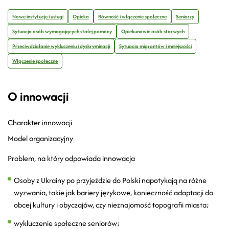
Nowe instytucje i usługi
Opieka
Równość i włączenie społeczne
Seniorzy
Sytuacja osób wymagających stałej pomocy
Opiekunowie osób starszych
Przeciwdziałanie wykluczeniu i dyskryminacji
Sytuacja migrantów i mniejszości
Włączenie społeczne
O innowacji
Charakter innowacji
Model organizacyjny
Problem, na który odpowiada innowacja
Osoby z Ukrainy po przyjeździe do Polski napotykają na różne
wyzwania, takie jak bariery językowe, konieczność adaptacji do
obcej kultury i obyczajów, czy nieznajomość topografii miasta;
wykluczenie społeczne seniorów;