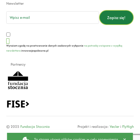
Newsletter
email
Zapisz się!
Wyrażam zgodę na przetwarzanie danych osobowych wyłącznie
na potrzeby związane z wysyłką
newslettera
innowacjespoleczne.pl
Partnerzy
© 2025
Fundacja Stocznia
Projekt i realizacja:
Vecler
i
FlyHigh
x
Ta strona używa plików cookies w celu zapewnienia