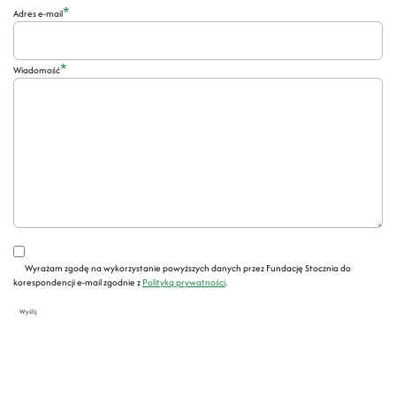
*
Adres e-mail
*
Wiadomość
Wyrażam zgodę na wykorzystanie powyższych danych przez Fundację Stocznia do
korespondencji e-mail zgodnie z
Polityką prywatności
.
Wyślij