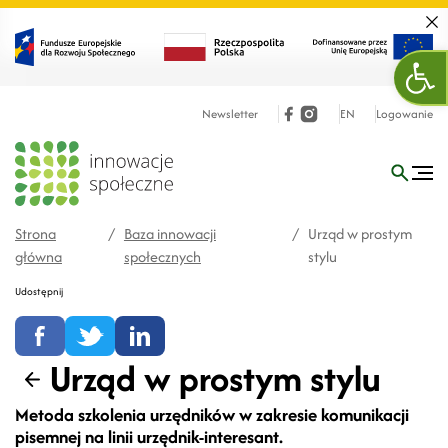
Zamk
Otw
Newsletter
EN
Logowanie
Strona
/
Baza innowacji
/
Urząd w prostym
główna
społecznych
stylu
Udostępnij
Urząd w prostym stylu
Wstecz
Metoda szkolenia urzędników w zakresie komunikacji
pisemnej na linii urzędnik-interesant.