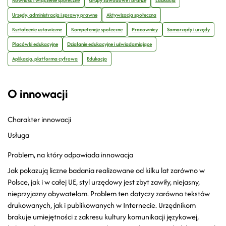
Równość i włączenie społeczne
Grupy zawodowe i branże
Edukacja
Urzędy, administracja i sprawy prawne
Aktywizacja społeczna
Kształcenie ustawiczne
Kompetencje społeczne
Pracownicy
Samorządy i urzędy
Placówki edukacyjne
Działanie edukacyjne i uświadamiające
Aplikacja, platforma cyfrowa
Edukacja
O innowacji
Charakter innowacji
Usługa
Problem, na który odpowiada innowacja
Jak pokazują liczne badania realizowane od kilku lat zarówno w
Polsce, jak i w całej UE, styl urzędowy jest zbyt zawiły, niejasny,
nieprzyjazny obywatelom. Problem ten dotyczy zarówno tekstów
drukowanych, jak i publikowanych w Internecie. Urzędnikom
brakuje umiejętności z zakresu kultury komunikacji językowej,