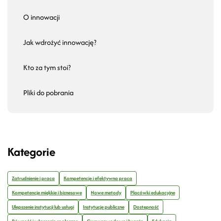
O innowacji
Jak wdrożyć innowację?
Kto za tym stoi?
Pliki do pobrania
Kategorie
Zatrudnienie i praca
Kompetencje i efektywna praca
Kompetencje miękkie i biznesowe
Nowe metody
Placówki edukacyjne
Ulepszenie instytucji lub usługi
Instytucje publiczne
Dostępność