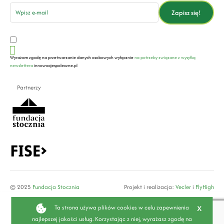
email
Zapisz się!
Wyrażam zgodę na przetwarzanie danych osobowych wyłącznie
na potrzeby związane z wysyłką
newslettera
innowacjespoleczne.pl
Partnerzy
© 2025
Fundacja Stocznia
Projekt i realizacja:
Vecler
i
FlyHigh
x
Ta strona używa plików cookies w celu zapewnienia
najlepszej jakości usług. Korzystając z niej, wyrażasz zgodę na