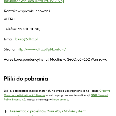
Inkubator Wielkich Jutra [2019-2023]
Kontakt w sprawie innowacji
ALTIX:
Telefon: 22 510 10 90;
E-mail:
biuro@altix.pl
Strona:
http://www.altix.pl/pl/kontakt/
Adres korespondencyjny: ul. Modlińska 246C, 03–152 Warszawa
Pliki do pobrania
Jeśli nie zaznaczono inaczej, materiały na stronie udostępniane są na licencji
Creative
Commons Attribution 4.0 License,
a kod i oprogramowanie na licencji
GNU General
Public License v.3
.
Więcej informacji w
Regulaminie
.
Prezentacja projektów YourWay i MobiAsystent