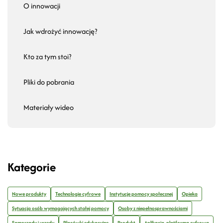
O innowacji
Jak wdrożyć innowację?
Kto za tym stoi?
Pliki do pobrania
Materiały wideo
Kategorie
Nowe produkty
Technologie cyfrowe
Instytucje pomocy społecznej
Opieka
Sytuacja osób wymagających stałej pomocy
Osoby z niepełnosprawnościami
Samorządy i urzędy
Placówki edukacyjne
Produkt
Aplikacja, platforma cyfrowa