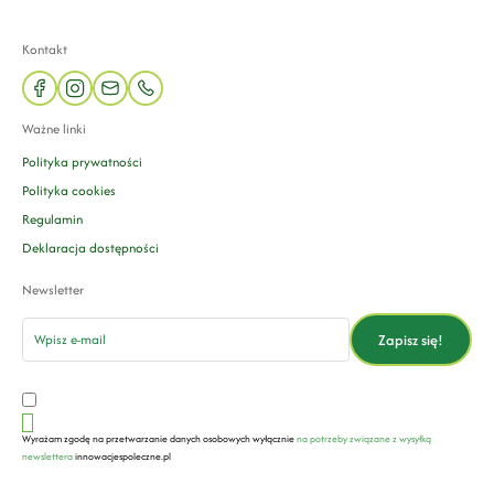
Kontakt
facebook
instagram
mail
phone
Ważne linki
Polityka prywatności
Polityka cookies
Regulamin
Deklaracja dostępności
Newsletter
email
Zapisz się!
Wyrażam zgodę na przetwarzanie danych osobowych wyłącznie
na potrzeby związane z wysyłką
newslettera
innowacjespoleczne.pl