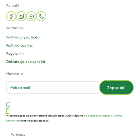
Kontakt
facebook
instagram
mail
phone
Ważne linki
Polityka prywatności
Polityka cookies
Regulamin
Deklaracja dostępności
Newsletter
email
Zapisz się!
Wyrażam zgodę na przetwarzanie danych osobowych wyłącznie
na potrzeby związane z wysyłką
newslettera
innowacjespoleczne.pl
Partnerzy