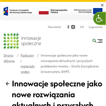
Zamk
Otw
Newsletter
EN
Logowanie
Strona
/
Podcasty
/
Innowacje społeczne jako nowe
główna
i
rozwiązania aktualnych i przyszłych
materiały
problemów świata – Strefa Zarządzania
wideo
Uniwersytetu SWPS
Innowacje społeczne jako
Wstecz
nowe rozwiązania
aktualnych i przyszłych