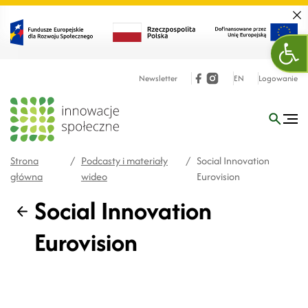
Zamk
Otw
Newsletter
EN
Logowanie
Strona
/
Podcasty i materiały
/
Social Innovation
główna
wideo
Eurovision
Social Innovation
Wstecz
Eurovision