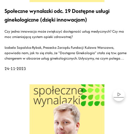
Społeczne wynalazki odc. 19 Dostępne usługi
ginekologiczne (dzięki innowacjom)
Czy jedna innowacja może zwiększyć dostępność usług medycznych? Czy ma
moc zmieniającą system opieki zdrowotnej?
Izabela Sopalska-Rybak, Prezeska Zarządu Fundacji Kulawa Warszawa,
opowiada nam, jak to się stało, że "Dostępna Ginekologia" stała się tzw. game
changerem w obszarze usług ginekologicznych. Usłyszymy, na czym polega
innowacja, jaka jest jej moc, i przede wszystkim, jaka potrzeba za tym stoi.
24-11-2023