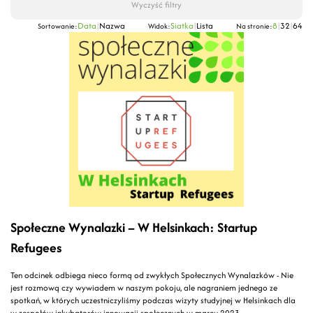
Wyczyść filtry
Data
|
Nazwa
Siatka
|
Lista
8
|
32
|
64
Sortowanie:
Widok:
Na stronie:
Społeczne Wynalazki – W Helsinkach: Startup
Refugees
Ten odcinek odbiega nieco formą od zwykłych Społecznych Wynalazków - Nie
jest rozmową czy wywiadem w naszym pokoju, ale nagraniem jednego ze
spotkań, w których uczestniczyliśmy podczas wizyty studyjnej w Helsinkach dla
w zespołów inkubatorów innowacji społecznych w marcu 2023.