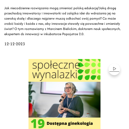
Jak niecodzienne rozwiązania mogą zmieniać polską edukację?Jaką drogę
przechodzą innowatorzy i innowatorki od zalążka idei do wdrażania jej na
szeroką skalę i dlaczego najpierw muszą odkochać swój pomysł? Co może
zrobić każdy i każda z nas, aby innowacje stawały się powszechne i zmieniały
świat? O tym rozmawiamy z Marcinem Bielickim, doktorem nauk społecznych,
ekspertem ds innowacji w inkubatorze Popojutrze 2.0.
12-12-2023