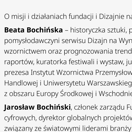
O misji i działaniach fundacji i Dizajni
Beata Bochińska
– historyczka sztuki, 
pomysłodawczyni serwisu
Dizajn na Wy
wzornictwem oraz prognozowania trendów
raportów, kuratorka festiwali i wystaw, 
prezesa Instytut Wzornictwa Przemysłow
Handlowej i Uniwersytetu Warszawskieg
z obszaru Europy Środkowej i Wschodniej
Jarosław Bochiński
, członek zarządu F
cyfrowych, dyrektor globalnych projektó
związany ze światowymi liderami branży 