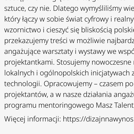
sztuce, czy nie. Dlatego wymyśliliśmy wi
który łączy w sobie świat cyfrowy i rea
wzornictwo i cieszyć się bliskością pols
przekazujemy treści w możliwie najbard
angażujące warsztaty i wystawy we współ
projektantkami. Stosujemy nowoczesne m
lokalnych i ogólnopolskich inicjatywach 
technologii.
Opracowujemy – czasem po r
projektantów, a w nasze działania anga
programu mentoringowego Masz Talent
Więcej informacji:
https://dizajnnawynos.