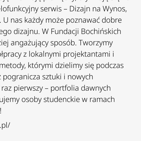
elofunkcyjny serwis –
Dizajn na Wynos
,
lny. U nas każdy może poznawać dobre
kiego dizajnu. W
Fundacji Bochińskich
ziej angażujący sposób.
Tworzymy
pracy z lokalnymi projektantami i
etody, którymi dzielimy się podczas
z pogranicza sztuki i nowych
az pierwszy – portfolia dawnych
żujemy osoby studenckie w ramach
!
pl/