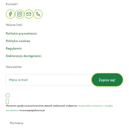
Kontakt
facebook
instagram
mail
phone
Ważne linki
Polityka prywatności
Polityka cookies
Regulamin
Deklaracja dostępności
Newsletter
email
Zapisz się!
Wyrażam zgodę na przetwarzanie danych osobowych wyłącznie
na potrzeby związane z wysyłką
newslettera
innowacjespoleczne.pl
Partnerzy