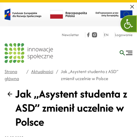
Zamk
Otw
Newsletter
EN
Logowanie
Strona
/
Aktualności
/
Jak „Asystent studenta z ASD”
główna
zmienił uczelnie w Polsce
Jak „Asystent studenta z
Wstecz
ASD” zmienił uczelnie w
Polsce