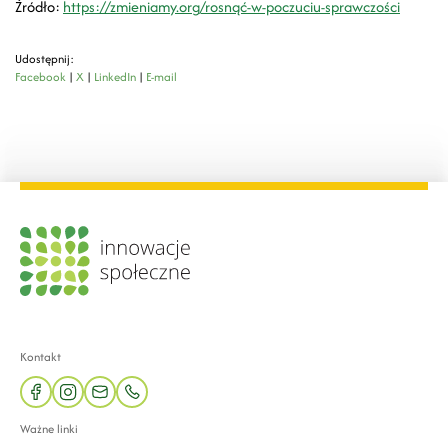
Źródło:
https://zmieniamy.org/rosnąć-w-poczuciu-sprawczości
Udostępnij:
Facebook
|
X
|
LinkedIn
|
E-mail
Kontakt
facebook
instagram
mail
phone
Ważne linki