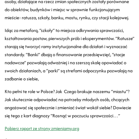
osoby, działające na rzecz zmian społecznych zostały porównane
do obiektów, budynków i miejsc w sprawnie funkcjonującym
mieście: ratusza, szkoły, banku, mostu, rynku, czy stacji kolejowej.
Idąc za metaforą, “szkoły” to miejsca odkrywania sprawczości,
kształtowania postaw, pierwszych prób i eksperymentów. “Ratusze”
starają się tworzyć ramy instytucjonalne dla działań i wyznaczać
standardy. “Banki” dbają o finansowanie przedsięwzięć, “stacje
nadawcze” pozwalają odważniej i na szerszą skalę opowiadać o
swoich działaniach, a “parki” są strefami odpoczynku pozwalają na
zadbanie o siebie,
Kto pełni te role w Polsce? Jak Czego brakuje naszemu “miastu”?
Jak skutecznie odpowiadać na potrzeby młodych osób, chcących
angażować się społecznie i zmieniać świat wokół siebie? Dowiecie
się tego z kart diagnozy “Rosnąć w poczuciu sprawczości…”
Pobierz raport ze strony zmieniamy.org