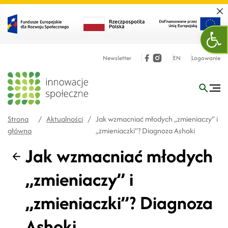
Zamk
Otw
Newsletter
EN
Logowanie
Strona
/
Aktualności
/
Jak wzmacniać młodych „zmieniaczy” i
główna
„zmieniaczki”? Diagnoza Ashoki
Jak wzmacniać młodych
Wstecz
„zmieniaczy” i
„zmieniaczki”? Diagnoza
Ashoki