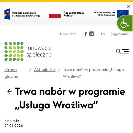
Zamk
Otw
Newsletter
EN
Logowanie
Strona
/
Aktualności
/
Trwa nabór w programie „Usługa
główna
Wrażliwa”
Trwa nabór w programie
Wstecz
„Usługa Wrażliwa”
Redakcja
24-06-2026