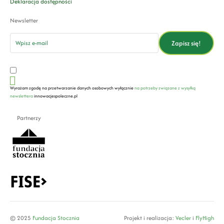
Deklaracja dostępności
Newsletter
email
Zapisz się!
Wyrażam zgodę na przetwarzanie danych osobowych wyłącznie
na potrzeby związane z wysyłką
newslettera
innowacjespoleczne.pl
Partnerzy
© 2025
Fundacja Stocznia
Projekt i realizacja:
Vecler
i
FlyHigh