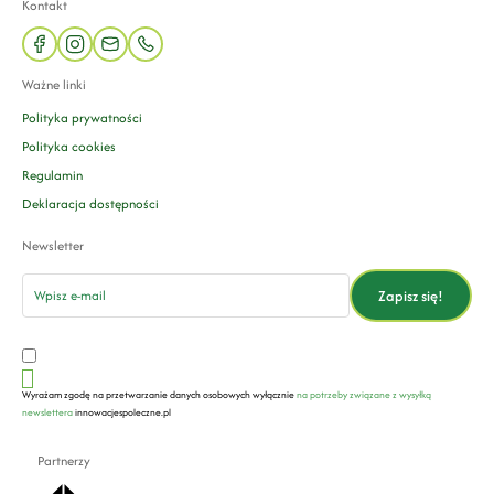
Kontakt
facebook
instagram
mail
phone
Ważne linki
Polityka prywatności
Polityka cookies
Regulamin
Deklaracja dostępności
Newsletter
email
Zapisz się!
Wyrażam zgodę na przetwarzanie danych osobowych wyłącznie
na potrzeby związane z wysyłką
newslettera
innowacjespoleczne.pl
Partnerzy