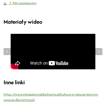
7. Film promocyjny
Materiały wideo
Inne linki
https://www.inkubatorwielkichjutra.pl/kultura-w-tekscie-latwym-
wzorce-dla-instytucji/