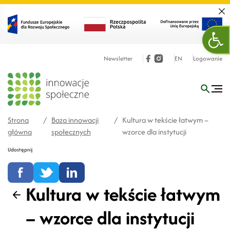
Zamk
Otw
Newsletter
EN
Logowanie
Strona
/
Baza innowacji
/
Kultura w tekście łatwym –
główna
społecznych
wzorce dla instytucji
Udostępnij
Kultura w tekście łatwym
Wstecz
– wzorce dla instytucji