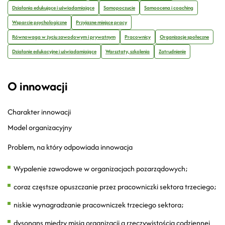
Działania edukujące i uświadamiające
Samopoczucie
Samoocena i coaching
Wsparcie psychologiczne
Przyjazne miejsce pracy
Równowaga w życiu zawodowym i prywatnym
Pracownicy
Organizacje społeczne
Działanie edukacyjne i uświadamiające
Warsztaty, szkolenia
Zatrudnienie
O innowacji
Charakter innowacji
Model organizacyjny
Problem, na który odpowiada innowacja
Wypalenie zawodowe w organizacjach pozarządowych;
coraz częstsze opuszczanie przez pracowniczki sektora trzeciego;
niskie wynagradzanie pracowniczek trzeciego sektora;
dysonans między misją organizacji a rzeczywistością codziennej