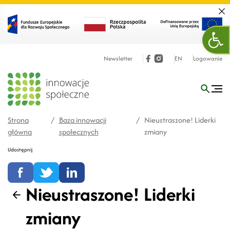
Zamk
Otw
Newsletter
EN
Logowanie
Strona
/
Baza innowacji
/
Nieustraszone! Liderki
główna
społecznych
zmiany
Udostępnij
Nieustraszone! Liderki
Wstecz
zmiany