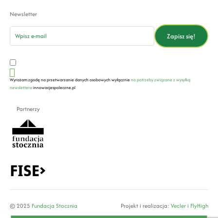
Newsletter
email
Zapisz się!
Wyrażam zgodę na przetwarzanie danych osobowych wyłącznie
na potrzeby związane z wysyłką
newslettera
innowacjespoleczne.pl
Partnerzy
© 2025
Fundacja Stocznia
Projekt i realizacja:
Vecler
i
FlyHigh