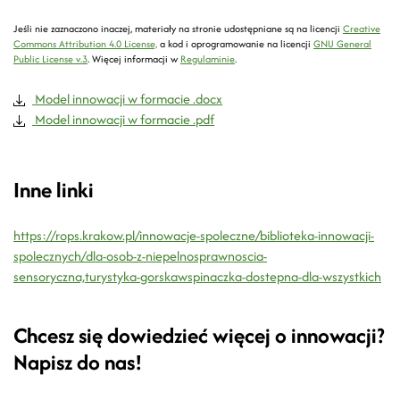
Jeśli nie zaznaczono inaczej, materiały na stronie udostępniane są na licencji
Creative
Commons Attribution 4.0 License,
a kod i oprogramowanie na licencji
GNU General
Public License v.3
.
Więcej informacji w
Regulaminie
.
Model innowacji w formacie .docx
Model innowacji w formacie .pdf
Inne linki
https://rops.krakow.pl/innowacje-spoleczne/biblioteka-innowacji-
spolecznych/dla-osob-z-niepelnosprawnoscia-
sensoryczna,turystyka-gorskawspinaczka-dostepna-dla-wszystkich
Chcesz się dowiedzieć więcej o innowacji?
Napisz do nas!