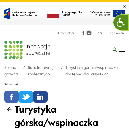
Zamk
Otw
Newsletter
EN
Logowanie
Strona
/
Baza innowacji
/
Turystyka górska/wspinaczka
główna
społecznych
dostępna dla wszystkich
Udostępnij
Turystyka
Wstecz
górska/wspinaczka