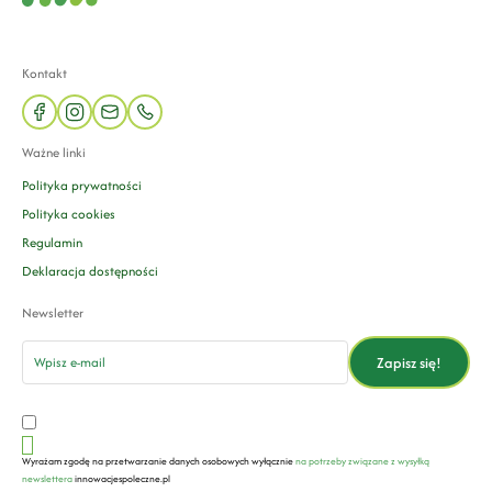
Kontakt
facebook
instagram
mail
phone
Ważne linki
Polityka prywatności
Polityka cookies
Regulamin
Deklaracja dostępności
Newsletter
email
Zapisz się!
Wyrażam zgodę na przetwarzanie danych osobowych wyłącznie
na potrzeby związane z wysyłką
newslettera
innowacjespoleczne.pl