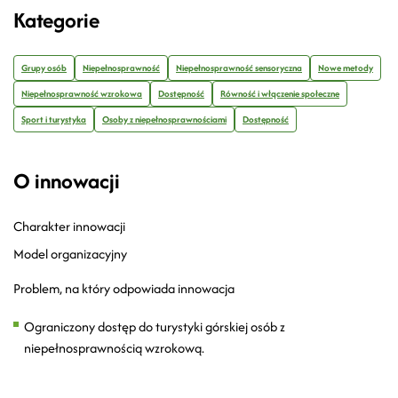
Kategorie
Grupy osób
Niepełnosprawność
Niepełnosprawność sensoryczna
Nowe metody
Niepełnosprawność wzrokowa
Dostępność
Równość i włączenie społeczne
Sport i turystyka
Osoby z niepełnosprawnościami
Dostępność
O innowacji
Charakter innowacji
Model organizacyjny
Problem, na który odpowiada innowacja
Ograniczony dostęp do turystyki górskiej osób z
niepełnosprawnością wzrokową.