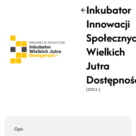
Inkubator
Wstecz
Innowacji
Społeczny
Wielkich
Jutra
Dostępnoś
[2023-]
Opis