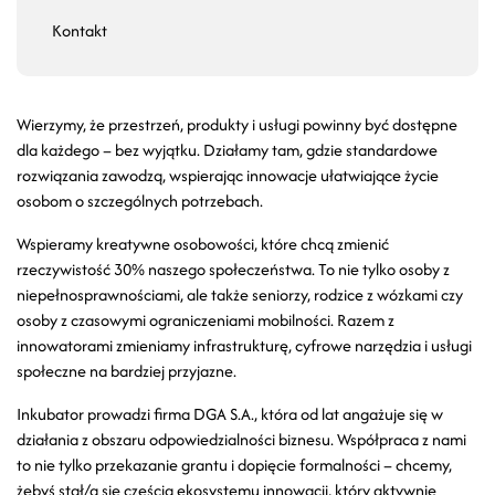
Kontakt
Wierzymy, że przestrzeń, produkty i usługi powinny być dostępne
dla każdego – bez wyjątku. Działamy tam, gdzie standardowe
rozwiązania zawodzą, wspierając innowacje ułatwiające życie
osobom o szczególnych potrzebach.
Wspieramy kreatywne osobowości, które chcą zmienić
rzeczywistość 30% naszego społeczeństwa. To nie tylko osoby z
niepełnosprawnościami, ale także seniorzy, rodzice z wózkami czy
osoby z czasowymi ograniczeniami mobilności. Razem z
innowatorami zmieniamy infrastrukturę, cyfrowe narzędzia i usługi
społeczne na bardziej przyjazne.
Inkubator prowadzi firma DGA S.A., która od lat angażuje się w
działania z obszaru odpowiedzialności biznesu. Współpraca z nami
to nie tylko przekazanie grantu i dopięcie formalności – chcemy,
żebyś stał/a się częścią ekosystemu innowacji, który aktywnie