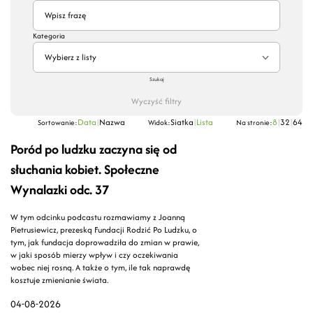
Kategoria
Wybierz z listy
Szukaj
Wyczyść filtry
Data
|
Nazwa
Siatka
|
Lista
8
|
32
|
64
Sortowanie:
Widok:
Na stronie:
Poród po ludzku zaczyna się od
słuchania kobiet. Społeczne
Wynalazki odc. 37
W tym odcinku podcastu rozmawiamy z Joanną
Pietrusiewicz, prezeską Fundacji Rodzić Po Ludzku, o
tym, jak fundacja doprowadziła do zmian w prawie,
w jaki sposób mierzy wpływ i czy oczekiwania
wobec niej rosną. A także o tym, ile tak naprawdę
kosztuje zmienianie świata.
04-08-2026