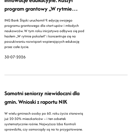
innowacje edukacyjne. Ruszył
program grantowy „W rytmie
pokoleń”
ING Bank Śląski uruchomił 9. edycję swojego
programu grantowego dla start-upów i młodych
naukowców. W tym roku inicjatywa odbywa się pod
hasłem „W rytmie pokoleń” i koncentruje się na
poszukiwaniu rozwiązań wspierających edukację
przez całe życie.
30-07-2026
Samotni seniorzy niewidoczni dla
gmin. Wnioski z raportu NIK
W wielu gminach osoby po 60. roku życia stanowią
już 20-30% mieszkańców – i ten odsetek
systematycznie rośnie. Najwyższa Izba Kontroli
sprawdziła, czy samorządy są na to przygotowane.