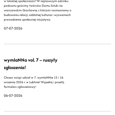
w lokalnej społeczności? W najnowszym odcinku
podcastu gościmy twórców Domu Sztuki na
warszawskim Grochowie, z którymi rozmawiamy o
budowaniu relacji, oddolnej kulturze i wyzwaniach
prowadzenia społecznej inicjatywy.
07-07-2026
wymIaNNa vol. 7 – ruszyły
zgłoszenia!
Chcesz wziąć udział w 7. wymIaNNie 15 i 16
września 2026 r. w Lublinie? Wypełnij i prześlij
formularz zgłoszeniowy!
06-07-2026