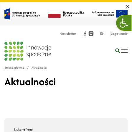
Zamk
Otw
Newsletter
EN
Logowanie
Strona główna
/
Aktualności
Aktualności
Szukana fraza