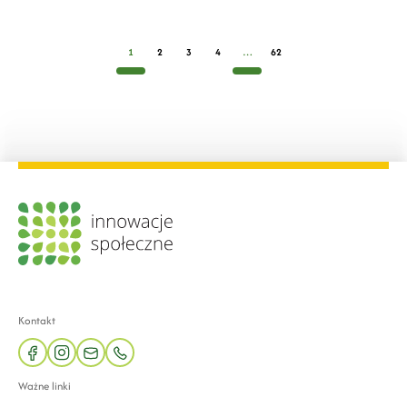
1
2
3
4
…
62
Kontakt
facebook
instagram
mail
phone
Ważne linki