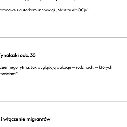
j rozmowę z autorkami innowacji „Masz te eMOCje”.
ynalazki odc. 35
odziennego rytmu. Jak wyglądają wakacje w rodzinach, w których
wnościami?
 i włączenie migrantów