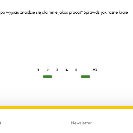
o wyjściu znajdzie się dla mnie jakaś praca?” Sprawdź, jak różne kraje
1
2
3
4
5
…
23
i
Newsletter