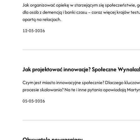
Jak organizować opiekę w starzejącym się społeczeństwie,
dla osób z demencją i banki czasu – coraz więcej krajów testu
opartą na relacjach.
12-05-2026
Jak projektować innowacje? Społeczne Wynalazk
Czym jest miasto innowacyjne społecznie? Dlaczego kluczowe
procesie skalowania? Na te i inne pytania opowiadają Martyn
05-05-2026
Obywatele powracający