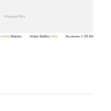
Wyczyść filtry
Data
|
Nazwa
Siatka
|
Lista
8
|
32
|
64
:
Widok:
Na stronie: