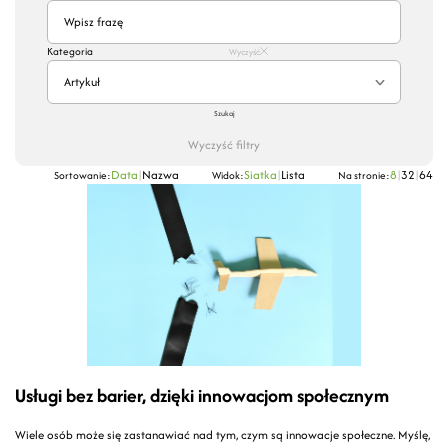
Kategoria
Wyczyść
Artykuł
Szukaj
Wyczyść filtry
Data
|
Nazwa
Siatka
|
Lista
8
|
32
|
64
Sortowanie:
Widok:
Na stronie:
Usługi bez barier, dzięki innowacjom społecznym
Wiele osób może się zastanawiać nad tym, czym są innowacje społeczne. Myślę,