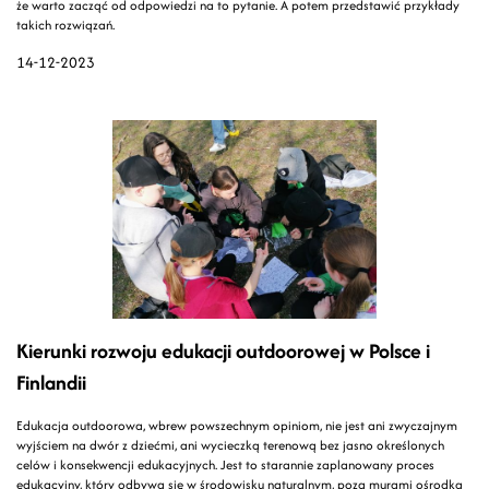
że warto zacząć od odpowiedzi na to pytanie. A potem przedstawić przykłady
takich rozwiązań.
14-12-2023
Kierunki rozwoju edukacji outdoorowej w Polsce i
Finlandii
Edukacja outdoorowa, wbrew powszechnym opiniom, nie jest ani zwyczajnym
wyjściem na dwór z dziećmi, ani wycieczką terenową bez jasno określonych
celów i konsekwencji edukacyjnych. Jest to starannie zaplanowany proces
edukacyjny, który odbywa się w środowisku naturalnym, poza murami ośrodka