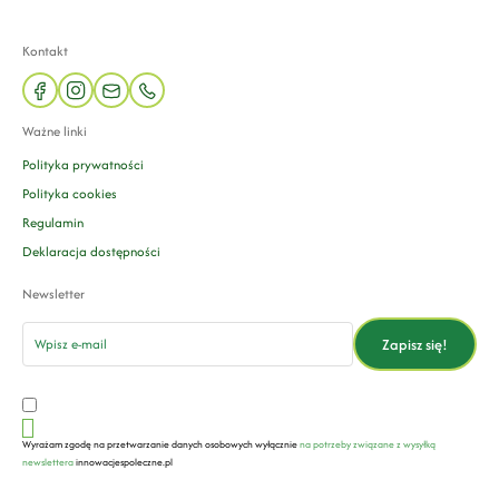
Kontakt
facebook
instagram
mail
phone
Ważne linki
Polityka prywatności
Polityka cookies
Regulamin
Deklaracja dostępności
Newsletter
email
Zapisz się!
Wyrażam zgodę na przetwarzanie danych osobowych wyłącznie
na potrzeby związane z wysyłką
newslettera
innowacjespoleczne.pl