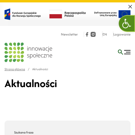
Zamk
Otw
Newsletter
EN
Logowanie
Strona główna
/
Aktualności
Aktualności
Szukana fraza