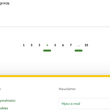
grację.
1
2
3
4
5
6
7
…
23
i
Newsletter
email
rywatności
ookies