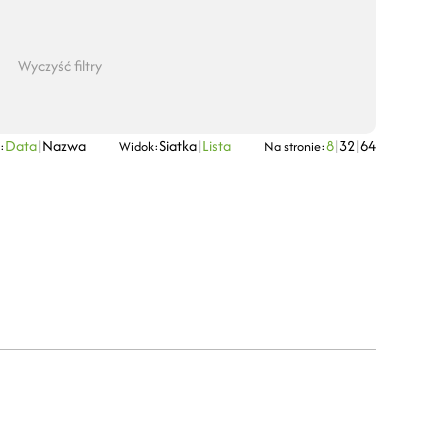
Wyczyść filtry
Data
|
Nazwa
Siatka
|
Lista
8
|
32
|
64
:
Widok:
Na stronie: