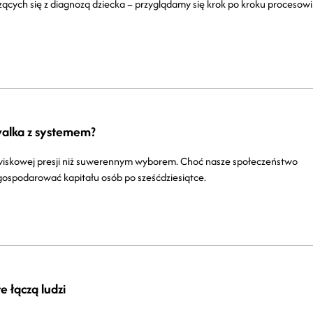
zących się z diagnozą dziecka – przyglądamy się krok po kroku procesowi
 walka z systemem?
dowiskowej presji niż suwerennym wyborem. Choć nasze społeczeństwo
agospodarować kapitału osób po sześćdziesiątce.
e łączą ludzi