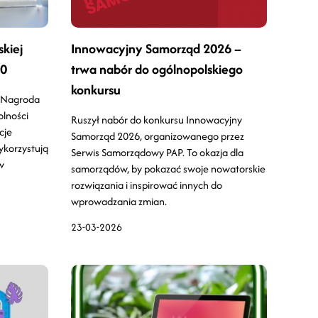
kiej
Innowacyjny Samorząd 2026 –
.0
trwa nabór do ogólnopolskiego
konkursu
a Nagroda
olności
Ruszył nabór do konkursu Innowacyjny
cje
Samorząd 2026, organizowanego przez
ykorzystują
Serwis Samorządowy PAP. To okazja dla
w
samorządów, by pokazać swoje nowatorskie
rozwiązania i inspirować innych do
wprowadzania zmian.
23-03-2026