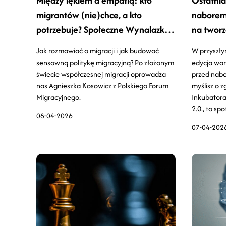
Między lękiem a empatią: kto
Ostatnia
migrantów (nie)chce, a kto
naborem 
potrzebuje? Społeczne Wynalazki
na tworz
odc. 33
Jak rozmawiać o migracji i jak budować
W przyszły
sensowną politykę migracyjną? Po złożonym
edycja wa
świecie współczesnej migracji oprowadza
przed nabo
nas Agnieszka Kosowicz z Polskiego Forum
myślisz o 
Migracyjnego.
Inkubatora
2.0., to spo
08-04-2026
07-04-202