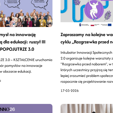
mysł na innowację
Zapraszamy na kolejne war
 dla edukacji: ruszył III
cyklu „Rozgrzewka przed 
 POPOJUTRZE 3.0
Inkubator Innowacji Społecznych
2.0 organizuje kolejne warsztaty z
E 3.0 – KSZTAŁCENIE uruchomia
"Rozgrzewka przed naborem", w t
bór pomysłów na innowacje
których uczestnicy przyjrzą się te
w obszarze edukacji.
lepiej zrozumieć problem społecz
6
rozpocznie się projektowanie roz
17-03-2026