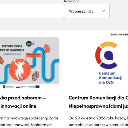
Kategoria
Wybierz z listy
Sortowanie
wka przed naborem –
Centrum Komunikacji dla 
 innowacji online
Niepełnosprawnościami już
ł na innowację społeczną? Zgłoś
Od 20 kwietnia 2026 roku każdy, 
ubatora Innowacji Społecznych
potrzebuje wsparcia w komunikac