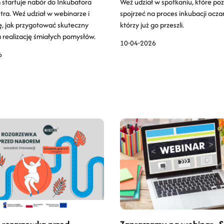
tartuje nabór do Inkubatora
Weź udział w spotkaniu, które poz
tra. Weź udział w webinarze i
spojrzeć na proces inkubacji ocza
ę, jak przygotować skuteczny
którzy już go przeszli.
 realizację śmiałych pomysłów.
10-04-2026
6