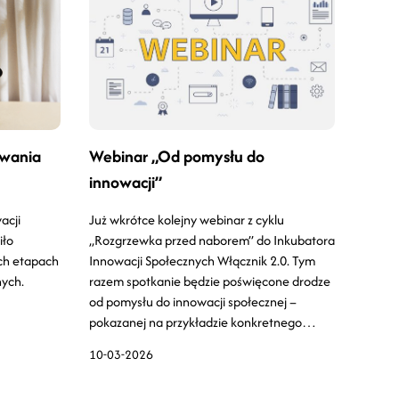
owania
Webinar „Od pomysłu do
innowacji”
acji
Już wkrótce kolejny webinar z cyklu
iło
„Rozgrzewka przed naborem” do Inkubatora
ch etapach
Innowacji Społecznych Włącznik 2.0. Tym
nych.
razem spotkanie będzie poświęcone drodze
od pomysłu do innowacji społecznej –
pokazanej na przykładzie konkretnego
doświadczenia.
10-03-2026