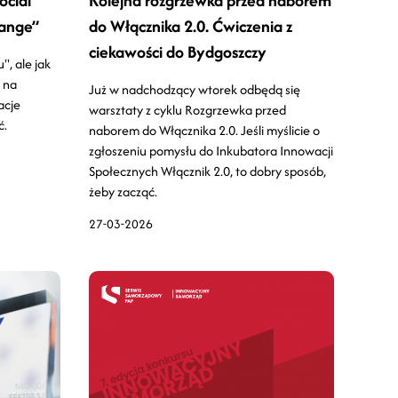
ocial
Kolejna rozgrzewka przed naborem
hange”
do Włącznika 2.0. Ćwiczenia z
ciekawości do Bydgoszczy
", ale jak
 na
Już w nadchodzący wtorek odbędą się
acje
warsztaty z cyklu Rozgrzewka przed
ć.
naborem do Włącznika 2.0. Jeśli myślicie o
zgłoszeniu pomysłu do Inkubatora Innowacji
Społecznych Włącznik 2.0, to dobry sposób,
żeby zacząć.
27-03-2026