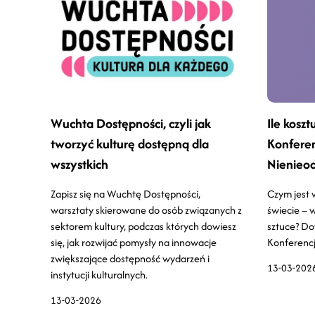
Wuchta Dostępności, czyli jak
Ile koszt
tworzyć kulturę dostępną dla
Konfere
wszystkich
Nienieod
kwietniu
Zapisz się na Wuchtę Dostępności,
Czym jest
warsztaty skierowane do osób związanych z
świecie – w
sektorem kultury, podczas których dowiesz
sztuce? Dow
się, jak rozwijać pomysły na innowacje
Konferencj
zwiększające dostępność wydarzeń i
13-03-202
instytucji kulturalnych.
13-03-2026