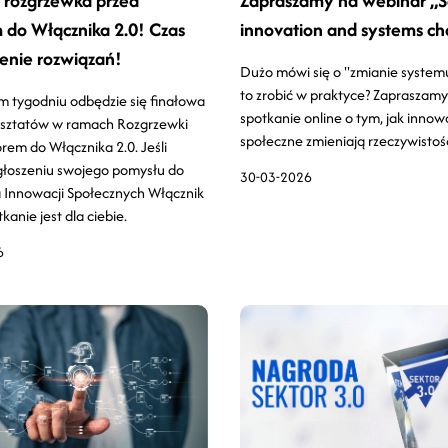
 rozgrzewka przed
Zapraszamy na webinar „S
do Włącznika 2.0! Czas
innovation and systems c
enie rozwiązań!
Dużo mówi się o "zmianie systemu
to zrobić w praktyce? Zapraszamy
m tygodniu odbędzie się finałowa
spotkanie online o tym, jak innow
rsztatów w ramach Rozgrzewki
społeczne zmieniają rzeczywistoś
rem do Włącznika 2.0. Jeśli
zgłoszeniu swojego pomysłu do
30-03-2026
 Innowacji Społecznych Włącznik
tkanie jest dla ciebie.
6