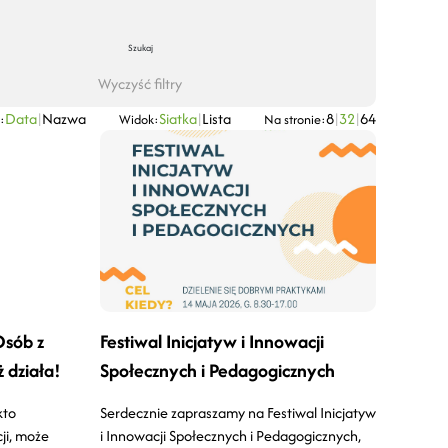
Szukaj
Wyczyść filtry
Data
|
Nazwa
Siatka
|
Lista
8
|
32
|
64
:
Widok:
Na stronie:
Osób z
Festiwal Inicjatyw i Innowacji
 działa!
Społecznych i Pedagogicznych
kto
Serdecznie zapraszamy na Festiwal Inicjatyw
ji, może
i Innowacji Społecznych i Pedagogicznych,