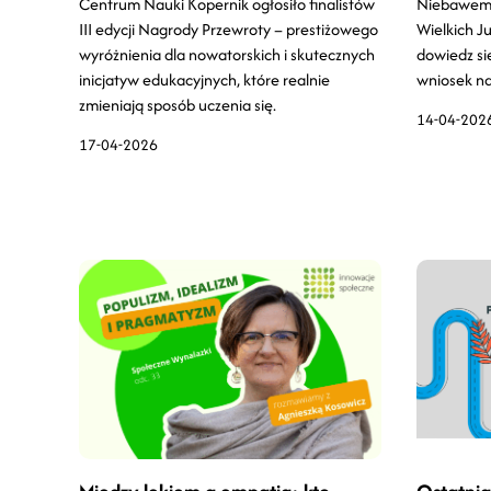
Centrum Nauki Kopernik ogłosiło finalistów
Niebawem s
III edycji Nagrody Przewroty – prestiżowego
Wielkich Ju
wyróżnienia dla nowatorskich i skutecznych
dowiedz si
inicjatyw edukacyjnych, które realnie
wniosek na
zmieniają sposób uczenia się.
14-04-202
17-04-2026