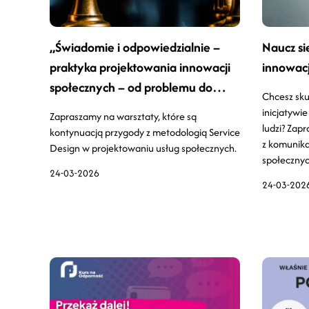
„Świadomie i odpowiedzialnie –
Naucz si
praktyka projektowania innowacji
innowacj
społecznych – od problemu do
Chcesz sku
sprawdzonego pomysłu” cz. 2
inicjatywie
Zapraszamy na warsztaty, które są
ludzi? Zap
kontynuacją przygody z metodologią Service
z komunika
Design w projektowaniu usług społecznych.
społecznyc
24-03-2026
24-03-202