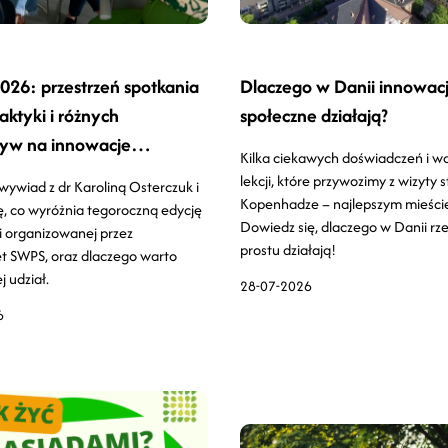
26: przestrzeń spotkania
Dlaczego w Danii innowac
aktyki i różnych
społeczne działają?
tyw na innowacje
Kilka ciekawych doświadczeń i w
ne
lekcji, które przywozimy z wizyty 
 wywiad z dr Karoliną Osterczuk i
Kopenhadze – najlepszym mieście
ę, co wyróżnia tegoroczną edycję
Dowiedz się, dlaczego w Danii rz
i organizowanej przez
prostu działają!
t SWPS, oraz dlaczego warto
j udział.
28-07-2026
6