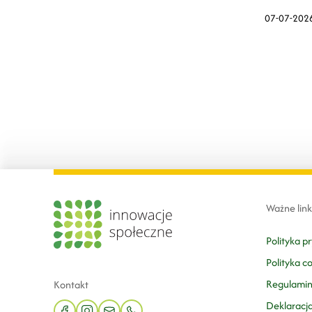
wyzwaniac
07-07-202
inicjatywy.
Ważne link
Polityka p
Polityka c
Regulami
Kontakt
Deklaracj
facebook
instagram