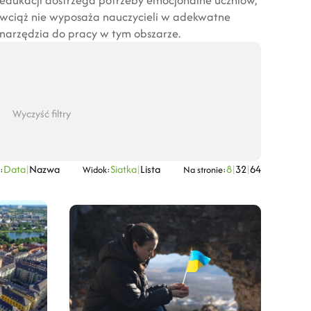
wciąż nie wyposaża nauczycieli w adekwatne
narzędzia do pracy w tym obszarze.
Wyczyść filtry
Data
|
Nazwa
Siatka
|
Lista
8
|
32
|
64
:
Widok:
Na stronie: