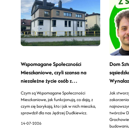
Wspomagane Społeczności
Dom Sztu
Mieszkaniowe, czyli szansa na
sąsiedzk
niezależne życie osób z
Wynalaz
niepełnosprawnościami
Czym są Wspomagane Społeczności
Jak stworz
Mieszkaniowe, jak funkcjonują, co dają, z
zakorzenia
czym się borykają, kto i jak w nich mieszka,
najnowszy
sprawdził dla nas Jędrzej Dudkiewicz.
twórców D
Grochowie,
14-07-2026
budowaniu r