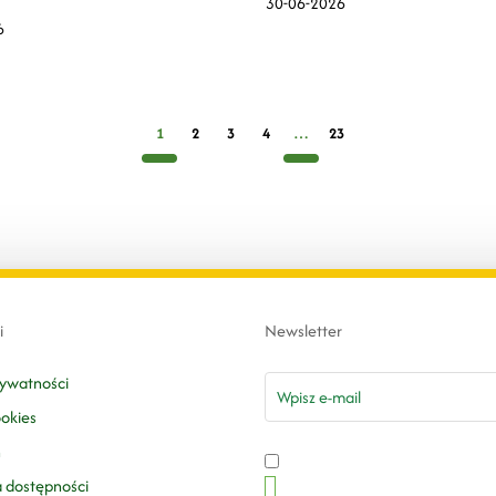
30-06-2026
h prowadzenia społecznej
6
1
2
3
4
…
23
i
Newsletter
email
rywatności
ookies
n
a dostępności