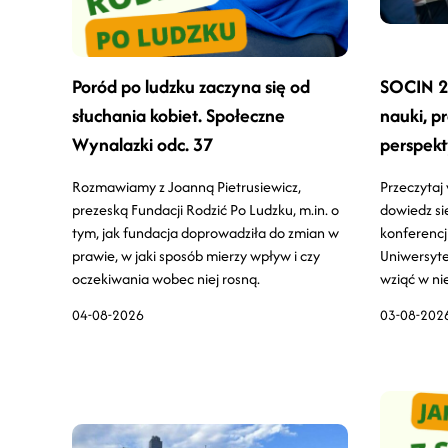
Poród po ludzku zaczyna się od
SOCIN 20
słuchania kobiet. Społeczne
nauki, pr
Wynalazki odc. 37
perspek
społecz
Rozmawiamy z Joanną Pietrusiewicz,
Przeczytaj
prezeską Fundacji Rodzić Po Ludzku, m.in. o
dowiedz si
tym, jak fundacja doprowadziła do zmian w
konferencj
prawie, w jaki sposób mierzy wpływ i czy
Uniwersyte
oczekiwania wobec niej rosną.
wziąć w nie
04-08-2026
03-08-202