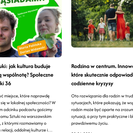
ki: jak kultura buduje
Rodzina w centrum. Innowa
ą wspólnotę? Społeczne
które skutecznie odpowiad
ki 36
codzienne kryzysy
yć miejsce, które naprawdę
Oto rozwiązania dla rodzin w tru
 się w lokalnej społeczności? W
sytuacjach, które pokazują, że ws
m odcinku podcastu gościmy
rodzin może być oparte na zrozum
omu Sztuki na warszawskim
sytuacji, a przy tym praktyczne i b
 z którymi rozmawiamy o
prawdziwemu życiu.
elacji, oddolnej kulturze i