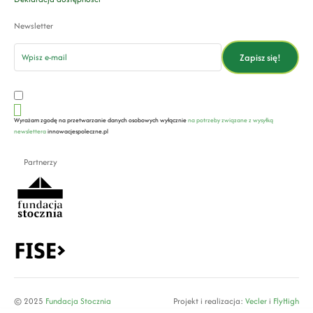
Newsletter
email
Zapisz się!
Wyrażam zgodę na przetwarzanie danych osobowych wyłącznie
na potrzeby związane z wysyłką
newslettera
innowacjespoleczne.pl
Partnerzy
© 2025
Fundacja Stocznia
Projekt i realizacja:
Vecler
i
FlyHigh