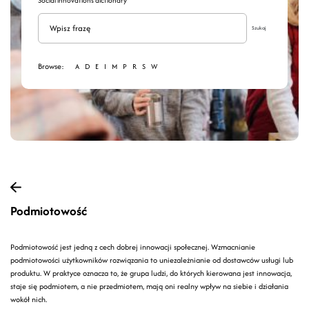
Social innovations dictionary
Browse:
A
D
E
I
M
P
R
S
W
Podmiotowość
Podmiotowość jest jedną z cech dobrej innowacji społecznej. Wzmacnianie
podmiotowości użytkowników rozwiązania to uniezależnianie od dostawców usługi lub
produktu. W praktyce oznacza to, że grupa ludzi, do których kierowana jest innowacja,
staje się podmiotem, a nie przedmiotem, mają oni realny wpływ na siebie i działania
wokół nich.