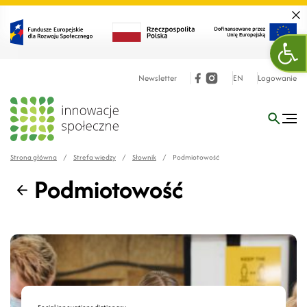
Zamk
Otw
Newsletter
EN
Logowanie
Strona główna
/
Strefa wiedzy
/
Słownik
/
Podmiotowość
Podmiotowość
Wstecz