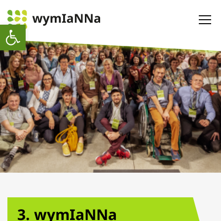
Otwórz pasek narzędzi
3. wymIaNNa