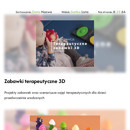
Data
|
Nazwa
Siatka
|
Lista
8
|
32
|
64
Sortowanie:
Widok:
Na stronie:
Zabawki terapeutyczne 3D
Projekty zabawek oraz scenariusze zajęć terapeutycznych dla dzieci
przedwcześnie urodzonych