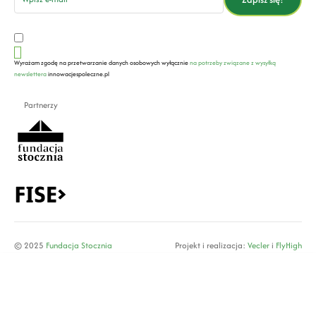
Wyrażam zgodę na przetwarzanie danych osobowych wyłącznie
na potrzeby związane z wysyłką
newslettera
innowacjespoleczne.pl
Partnerzy
© 2025
Fundacja Stocznia
Projekt i realizacja:
Vecler
i
FlyHigh