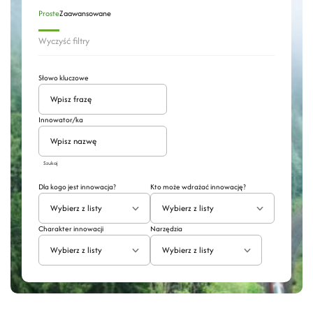
Proste
Zaawansowane
Wyczyść filtry
Słowo kluczowe
Innowator/ka
Szukaj
Dla kogo jest innowacja?
Kto może wdrażać innowację?
Wybierz z listy
Wybierz z listy
Charakter innowacji
Narzędzia
Wybierz z listy
Wybierz z listy