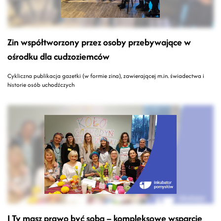
Zin współtworzony przez osoby przebywające w
ośrodku dla cudzoziemców
Cykliczna publikacja gazetki (w formie zina), zawierającej m.in. świadectwa i
historie osób uchodźczych
I Ty masz prawo być sobą – kompleksowe wsparcie