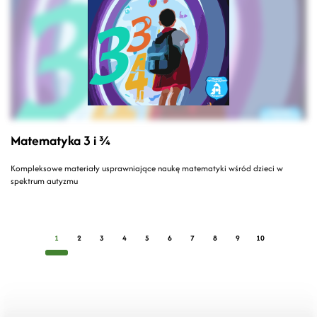
Matematyka 3 i ¾
Kompleksowe materiały usprawniające naukę matematyki wśród dzieci w
spektrum autyzmu
1
2
3
4
5
6
7
8
9
10