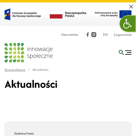
Zamk
Otw
Newsletter
EN
Logowanie
Strona główna
/
Aktualności
Aktualności
Szukana fraza