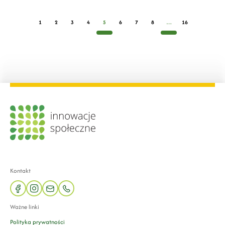
1
2
3
4
5
6
7
8
…
16
Kontakt
facebook
instagram
mail
phone
Ważne linki
Polityka prywatności