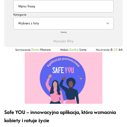
Kategoria
Wybierz z listy
Szukaj
Wyczyść filtry
Data
|
Nazwa
Siatka
|
Lista
8
|
32
|
64
Sortowanie:
Widok:
Na stronie:
Safe YOU – innowacyjna aplikacja, która wzmacnia
kobiety i ratuje życie